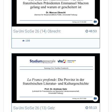
Sa-Uni SoSe 26 (14) Obrecht
46:53 duration
46:53
199
199
views
Sa-Uni SoSe 26 (13) Gelz
55:13 duration
55:13