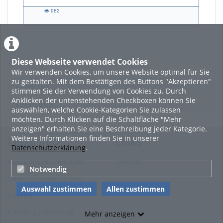
982
982
views
Diese Webseite verwendet Cookies
LADE MEHR
Wir verwenden Cookies, um unsere Website optimal für Sie
zu gestalten. Mit dem Bestätigen des Buttons "Akzeptieren"
Featured
stimmen Sie der Verwendung von Cookies zu. Durch
Anklicken der untenstehenden Checkboxen können Sie
Beliebtheit
auswählen, welche Cookie-Kategorien Sie zulassen
möchten. Durch Klicken auf die Schaltfläche "Mehr
anzeigen" erhalten Sie eine Beschreibung jeder Kategorie.
Weitere Informationen finden Sie in unserer
Legal Info
Links
Datenschutzerklärung
.
Nutzungsbedingungen
Sitemap
Notwendig
Datenschutzerklärung
Auswahl zustimmen
Allen zustimmen
Imprint
Cookie-Zustimmung
Mehr anzeigen