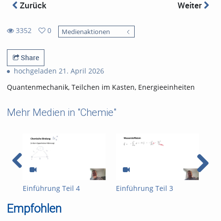
Zurück
Weiter
3352
0
Medienaktionen
0
3352
favorites
views
Share
hochgeladen 21. April 2026
Quantenmechanik, Teilchen im Kasten, Energieeinheiten
Mehr Medien in "Chemie"
Einführung Teil 4
Einführung Teil 3
Ein
Empfohlen