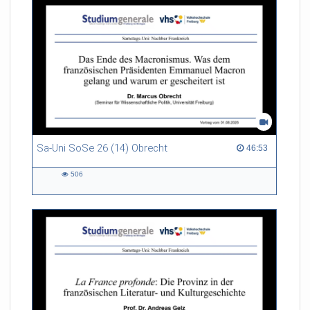
Sa-Uni SoSe 26 (14) Obrecht
46:53 duration
46:53
506
506
views