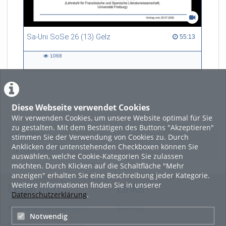
Sa-Uni SoSe 26 (13) Gelz
55:13 duration
55:13
1068
1068
views
Diese Webseite verwendet Cookies
LADE MEHR
Wir verwenden Cookies, um unsere Website optimal für Sie
zu gestalten. Mit dem Bestätigen des Buttons "Akzeptieren"
Featured
stimmen Sie der Verwendung von Cookies zu. Durch
Anklicken der untenstehenden Checkboxen können Sie
Beliebtheit
auswählen, welche Cookie-Kategorien Sie zulassen
möchten. Durch Klicken auf die Schaltfläche "Mehr
anzeigen" erhalten Sie eine Beschreibung jeder Kategorie.
Weitere Informationen finden Sie in unserer
Legal Info
Links
Datenschutzerklärung
.
Nutzungsbedingungen
Sitemap
Notwendig
Datenschutzerklärung