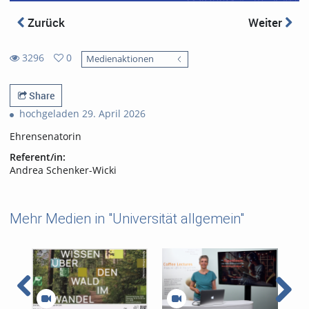
Zurück
Weiter
3296
0
Medienaktionen
0
3296
favorites
views
Share
hochgeladen 29. April 2026
Ehrensenatorin
Referent/in:
Andrea Schenker-Wicki
Mehr Medien in "Universität allgemein"