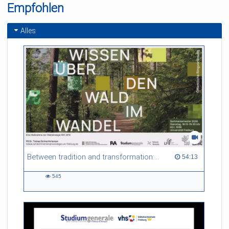
Empfohlen
Litauischen Parlament
an der Universität
25.03.2026
Freiburg
Alles
Between tradition and transformation: how owners, advisers and institutions co-create knowledge for resilient forests in Europe
54:13 duration
54:13
545
545
views