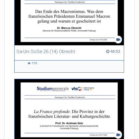
Sa-Uni SoSe 26 (14) Obrecht
46:53 duration
46:53
770
770
views