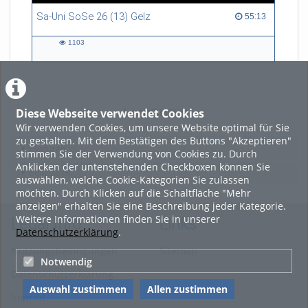
Sa-Uni SoSe 26 (13) Gelz
55:13 duration
55:13
1103
1103
views
Diese Webseite verwendet Cookies
LADE MEHR
Wir verwenden Cookies, um unsere Website optimal für Sie
zu gestalten. Mit dem Bestätigen des Buttons "Akzeptieren"
Featured
stimmen Sie der Verwendung von Cookies zu. Durch
Anklicken der untenstehenden Checkboxen können Sie
Beliebtheit
auswählen, welche Cookie-Kategorien Sie zulassen
möchten. Durch Klicken auf die Schaltfläche "Mehr
anzeigen" erhalten Sie eine Beschreibung jeder Kategorie.
Weitere Informationen finden Sie in unserer
Legal Info
Links
Datenschutzerklärung
.
Nutzungsbedingungen
Sitemap
Notwendig
Datenschutzerklärung
Auswahl zustimmen
Allen zustimmen
Imprint