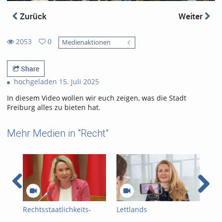
Zurück
Weiter
2053
0
Medienaktionen
0
2053
favorites
views
Share
hochgeladen 15. Juli 2025
In diesem Video wollen wir euch zeigen, was die Stadt
Freiburg alles zu bieten hat.
Mehr Medien in "Recht"
Rechtsstaatlichkeits-
Lettlands
BrA
Symposium im
Justizministerin zu Gast
uns