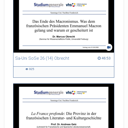
Sa-Uni SoSe 26 (14) Obrecht
46:53 duration
46:53
925
925
views