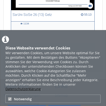
Sa-Uni SoSe 26 (13) Gelz
55:13 duration
55:13
1134
1134
views
Diese Webseite verwendet Cookies
LADE MEHR
Wir verwenden Cookies, um unsere Website optimal für Sie
zu gestalten. Mit dem Bestätigen des Buttons "Akzeptieren"
Featured
stimmen Sie der Verwendung von Cookies zu. Durch
Anklicken der untenstehenden Checkboxen können Sie
Beliebtheit
auswählen, welche Cookie-Kategorien Sie zulassen
möchten. Durch Klicken auf die Schaltfläche "Mehr
anzeigen" erhalten Sie eine Beschreibung jeder Kategorie.
Weitere Informationen finden Sie in unserer
Legal Info
Links
Datenschutzerklärung
.
Nutzungsbedingungen
Sitemap
Notwendig
Datenschutzerklärung