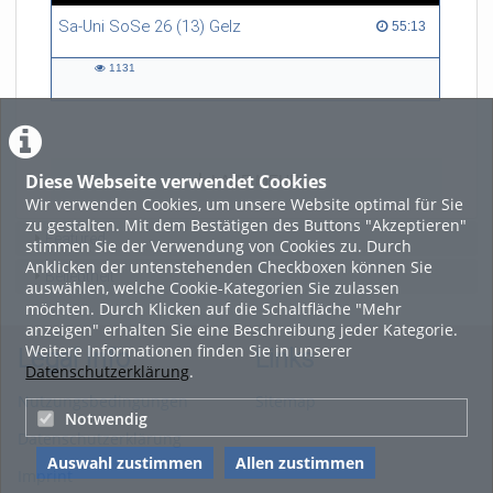
Sa-Uni SoSe 26 (13) Gelz
55:13 duration
55:13
1131
1131
views
Diese Webseite verwendet Cookies
LADE MEHR
Wir verwenden Cookies, um unsere Website optimal für Sie
zu gestalten. Mit dem Bestätigen des Buttons "Akzeptieren"
Featured
stimmen Sie der Verwendung von Cookies zu. Durch
Anklicken der untenstehenden Checkboxen können Sie
Beliebtheit
auswählen, welche Cookie-Kategorien Sie zulassen
möchten. Durch Klicken auf die Schaltfläche "Mehr
anzeigen" erhalten Sie eine Beschreibung jeder Kategorie.
Weitere Informationen finden Sie in unserer
Legal Info
Links
Datenschutzerklärung
.
Nutzungsbedingungen
Sitemap
Notwendig
Datenschutzerklärung
Auswahl zustimmen
Allen zustimmen
Imprint