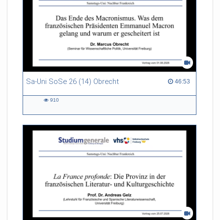
Sa-Uni SoSe 26 (14) Obrecht
46:53 duration
46:53
910
910
views