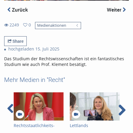
Zurück
Weiter
2249
0
Medienaktionen
0
2249
favorites
views
Share
hochgeladen 15. Juli 2025
Das Studium der Rechtswissenschaften ist ein fantastisches
Studium wie auch Prof. Klement besätigt.
Mehr Medien in "Recht"
Rechtsstaatlichkeits-
Lettlands
BrA
Symposium im
Justizministerin zu Gast
uns