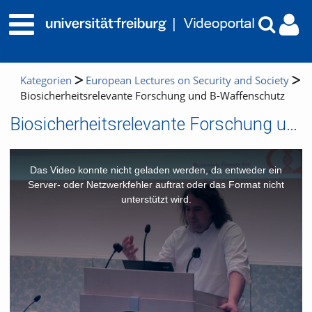
Kategorien
European Lectures on Security and Society
Biosicherheitsrelevante Forschung und B-Waffenschutz
Biosicherheitsrelevante Forschung und B-Waffenschutz
This
is
a
Das Video konnte nicht geladen werden, da entweder ein
modal
window.
Server- oder Netzwerkfehler auftrat oder das Format nicht
unterstützt wird.