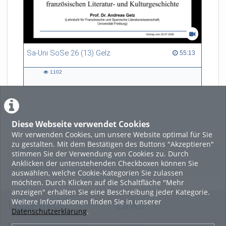
Sa-Uni SoSe 26 (13) Gelz
55:13 duration
55:13
1102
1102
views
Diese Webseite verwendet Cookies
LADE MEHR
Wir verwenden Cookies, um unsere Website optimal für Sie
zu gestalten. Mit dem Bestätigen des Buttons "Akzeptieren"
Featured
stimmen Sie der Verwendung von Cookies zu. Durch
Anklicken der untenstehenden Checkboxen können Sie
Beliebtheit
auswählen, welche Cookie-Kategorien Sie zulassen
möchten. Durch Klicken auf die Schaltfläche "Mehr
anzeigen" erhalten Sie eine Beschreibung jeder Kategorie.
Weitere Informationen finden Sie in unserer
Legal Info
Links
Datenschutzerklärung
.
Nutzungsbedingungen
Sitemap