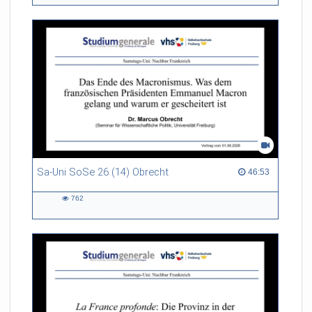
views
Sa-Uni SoSe 26 (14) Obrecht
46:53 duration
46:53
762
762
views