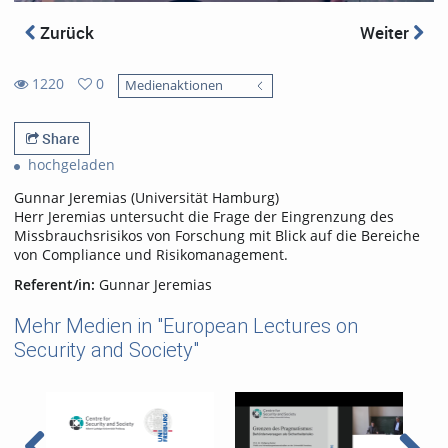
Zurück
Weiter
1220
0
Medienaktionen
0
1220
favorites
views
Share
hochgeladen
Gunnar Jeremias (Universität Hamburg)
Herr Jeremias untersucht die Frage der Eingrenzung des
Missbrauchsrisikos von Forschung mit Blick auf die Bereiche
von Compliance und Risikomanagement.
Referent/in:
Gunnar Jeremias
Mehr Medien in "European Lectures on
Security and Society"