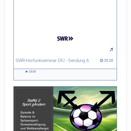
SWR-Hörfunkseminar DFJ - Sendung A
25:20 duration
25:20
2838
2838
views