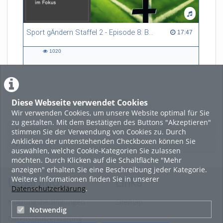
Sport gÄndern Staffel 2 - Episode 8: Balance im Spitzensport: Stressbewältigung und Wettkampfangst im Fokus
17:47 duration
17:47
1020
1020
views
Diese Webseite verwendet Cookies
LADE MEHR
Wir verwenden Cookies, um unsere Website optimal für Sie
zu gestalten. Mit dem Bestätigen des Buttons "Akzeptieren"
Featured
stimmen Sie der Verwendung von Cookies zu. Durch
Anklicken der untenstehenden Checkboxen können Sie
Beliebtheit
auswählen, welche Cookie-Kategorien Sie zulassen
möchten. Durch Klicken auf die Schaltfläche "Mehr
anzeigen" erhalten Sie eine Beschreibung jeder Kategorie.
Weitere Informationen finden Sie in unserer
Legal Info
Links
Datenschutzerklärung
.
Nutzungsbedingungen
Sitemap
Notwendig
Datenschutzerklärung