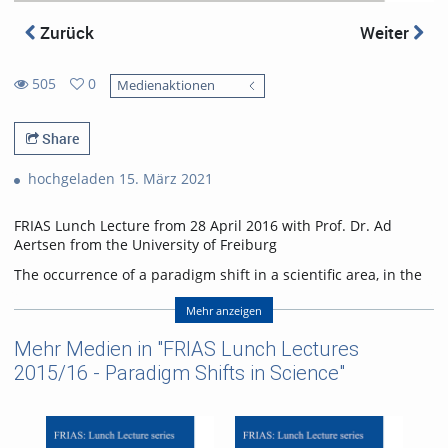
Zurück
Weiter
505
0
Medienaktionen
0
505
favorites
views
Share
hochgeladen 15. März 2021
FRIAS Lunch Lecture from 28 April 2016 with Prof. Dr. Ad
Aertsen from the University of Freiburg
The occurrence of a paradigm shift in a scientific area, in the
Kuhnian sense, presupposes the existence of a paradigm and
an associated “normal science” program. In the
Mehr anzeigen
neurosciences, neither of these is anywhere in sight. Hence,
Mehr Medien in "FRIAS Lunch Lectures
serious paradigm shifts in the neurosciences are not to be
expected anytime soon.
2015/16 - Paradigm Shifts in Science"
Having said that, it may be nevertheless worthwile to inspect
some examples of shifts of emphasis in neuroscience
research in recent decades. For instance, to look at the role of