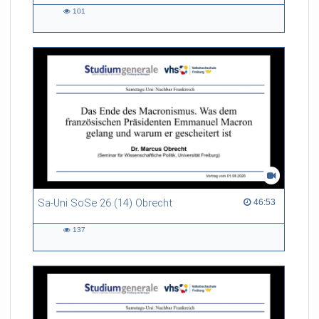
101
101
views
Sa-Uni SoSe 26 (14) Obrecht
46:53 duration
46:53
137
137
views