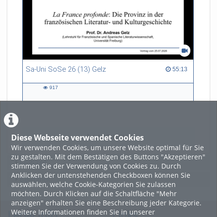
Sa-Uni SoSe 26 (13) Gelz
55:13 duration
55:13
917
917
views
Diese Webseite verwendet Cookies
LADE MEHR
Wir verwenden Cookies, um unsere Website optimal für Sie
zu gestalten. Mit dem Bestätigen des Buttons "Akzeptieren"
Featured
stimmen Sie der Verwendung von Cookies zu. Durch
Anklicken der untenstehenden Checkboxen können Sie
Beliebtheit
auswählen, welche Cookie-Kategorien Sie zulassen
möchten. Durch Klicken auf die Schaltfläche "Mehr
anzeigen" erhalten Sie eine Beschreibung jeder Kategorie.
Weitere Informationen finden Sie in unserer
Legal Info
Links